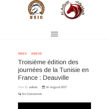
S
k
i
p
t
Cheval Tunisie
o
c
o
n
t
VIDEO
VIDEOS
e
Troisième édition des
n
t
journées de la Tunisie en
France : Deauville
Post By
admin
16 August 2017
No Comments