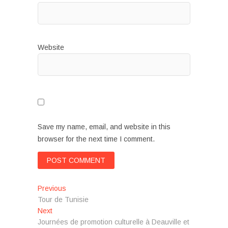
Website
Save my name, email, and website in this
browser for the next time I comment.
P
Previous
P
Tour de Tunisie
r
o
Next
N
e
s
Journées de promotion culturelle à Deauville et
e
v