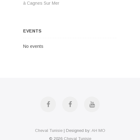
à Cagnes Sur Mer
x
i
t
t
o
n
p
u
o
s
a
s
p
EVENTS
v
t
o
:
s
i
No events
t
g
:
a
t
i
o
f
f
y
n
a
a
o
Cheval Tunisie
| Designed by:
AH MO
c
c
u
© 2026
Cheval Tunisie