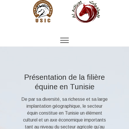
S
k
i
p
t
Cheval Tunisie
o
c
o
n
t
e
n
Présentation de la filière
t
équine en Tunisie
De par sa diversité, sa richesse et sa large
implantation géographique, le secteur
équin constitue en Tunisie un élément
culturel et un axe économique importants
tant au niveau du secteur agricole qu’au